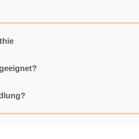
athie
 geeignet?
ndlung?