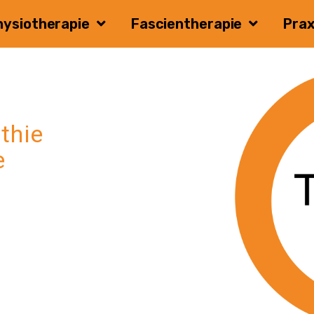
hysiotherapie
Fascientherapie
Prax
thie
e