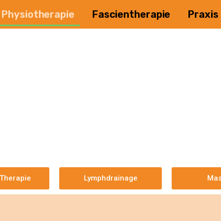
Physiotherapie
Fascientherapie
Praxis
Therapie
Lymphdrainage
Mas