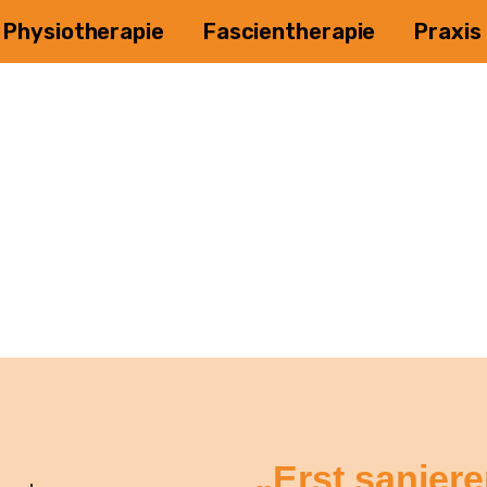
Physiotherapie
Fascientherapie
Praxis
„Erst saniere