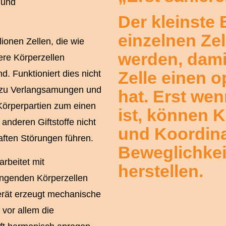
 und
Der kleinste 
einzelnen Ze
ionen Zellen, die wie
werden, damit
ere Körperzellen
Zelle einen 
. Funktioniert dies nicht
) zu Verlangsamungen und
hat. Erst we
Körperpartien zum einen
ist, können 
anderen Giftstoffe nicht
und Koordina
aften Störungen führen.
Beweglichkei
arbeitet mit
herstellen.​
ngenden Körperzellen
rät erzeugt mechanische
vor allem die